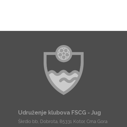
Udruženje klubova FSCG - Jug
Škrdio bb, Dobrota, 85331 Kotor, Crna Gora