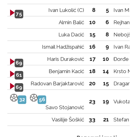
8
5
Ivan Lukolić (C)
Ivan Mikije
75
10
6
Almin Balić
Rejhan Če
15
8
Luka Dacić
Nebojša 
16
9
Ismail Hadžispahić
Ivan Rack
17
10
Haris Duraković
Đorđe Vuk
69
18
14
Benjamin Kacić
Krsto Mač
61
20
15
Radovan Barjaktarović
Dragan K
69
32
56
23
19
Vukota Ba
Savo Stojanović
33
21
Vasilije Šoškić
Stefan Pa