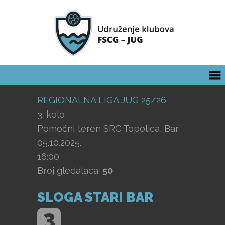
REGIONALNA LIGA JUG 25/26
3. kolo
Pomoćni teren SRC Topolica, Bar
05.10.2025.
16:00
Broj gledalaca:
50
SLOGA STARI BAR
3