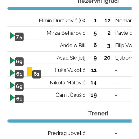
Rezervni igrači
1
12
Elmin Duraković (G)
Nemanja 
5
2
Mirza Beharović
Pavle Bo
75
6
3
Anđelo Rili
Filip Voro
9
20
Asad Škrijelj
Ljubomir 
69
11
Luka Vukotić
-
61
61
14
Nikola Malović
-
69
19
Ćamil Čaušić
-
61
Treneri
Predrag Jovetić
-