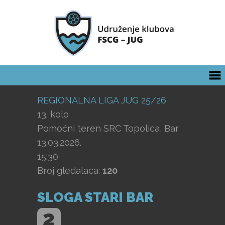
REGIONALNA LIGA JUG 25/26
13. kolo
Pomoćni teren SRC Topolica, Bar
13.03.2026.
15:30
Broj gledalaca:
120
SLOGA STARI BAR
2