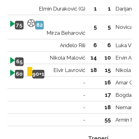
1
1
Elmin Duraković (G)
Darijan M
75
82
5
5
Novica Ma
Mirza Beharović
6
6
Anđelo Rili
Luka Vuči
14
10
Nikola Malović
Ervin Abdi
65
18
15
Elvir Lavrović
Nikola Pa
60
90+1
16
-
Amar Osm
17
-
Bogdan B
18
-
Nemanja 
55
-
Armin Nu
Treneri