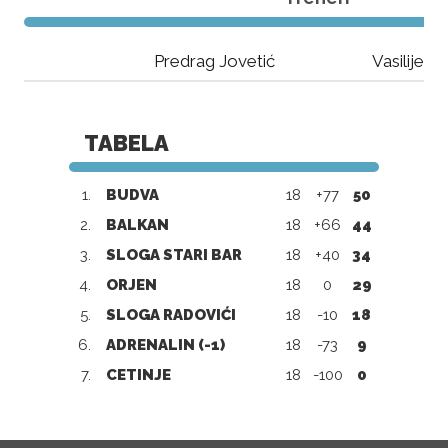
Predrag Jovetić
Vasilije M
TABELA
1.
BUDVA
18
+77
50
2.
BALKAN
18
+66
44
3.
SLOGA STARI BAR
18
+40
34
4.
ORJEN
18
0
29
5.
SLOGA RADOVIĆI
18
-10
18
6.
ADRENALIN (-1)
18
-73
9
7.
CETINJE
18
-100
0