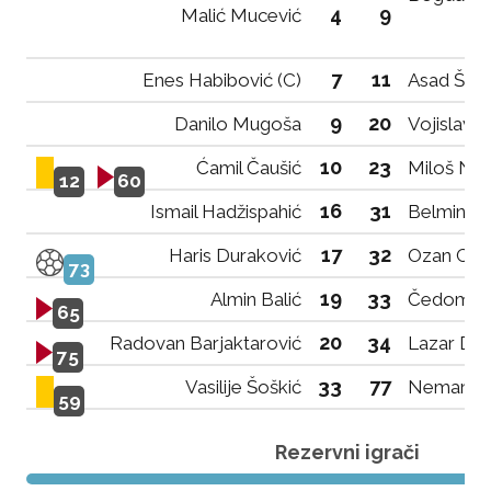
4
9
Malić Mucević
7
11
Enes Habibović (C)
Asad Škrij
9
20
Danilo Mugoša
Vojislav 
10
23
Ćamil Čaušić
Miloš Niš
12
60
16
31
Ismail Hadžispahić
Belmin Me
17
32
Haris Duraković
Ozan Can
73
19
33
Almin Balić
Čedomir V
65
20
34
Radovan Barjaktarović
Lazar Da
75
33
77
Vasilije Šoškić
Nemanja 
59
Rezervni igrači