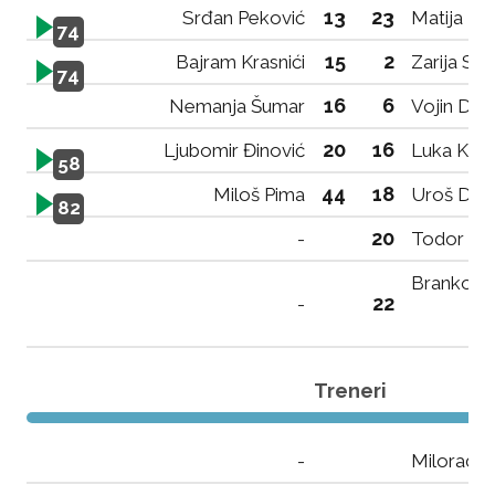
13
23
Srđan Peković
Matija Krš
74
15
2
Bajram Krasnići
Zarija Sto
74
16
6
Nemanja Šumar
Vojin Dra
20
16
Ljubomir Đinović
Luka Kap
58
44
18
Miloš Pima
Uroš Drag
82
20
-
Todor Mi
Branko Jo
22
-
Treneri
-
Milorad M