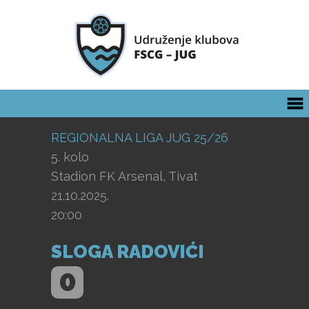
REGIONALNA LIGA JUG 25/26
5. kolo
Stadion FK Arsenal, Tivat
21.10.2025.
20:00
SLOGA RADOVIĆI
0