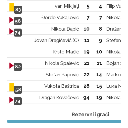
5
4
Ivan Mikijelj
Filip Vujov
83
7
7
Đorđe Vukajlović
Nikola Lij
58
10
8
Nikola Đapić
Dražen M
74
11
9
Jovan Dragičević (C)
Stefan B
19
10
Krsto Mačić
Nikola Sta
21
11
Nikola Spalević
Bojan Sta
82
22
14
Stefan Papović
Marko Ćos
28
15
Vukota Baštrica
Luka Med
58
94
19
Dragan Kovačević
Nikola Pe
74
Rezervni igrači