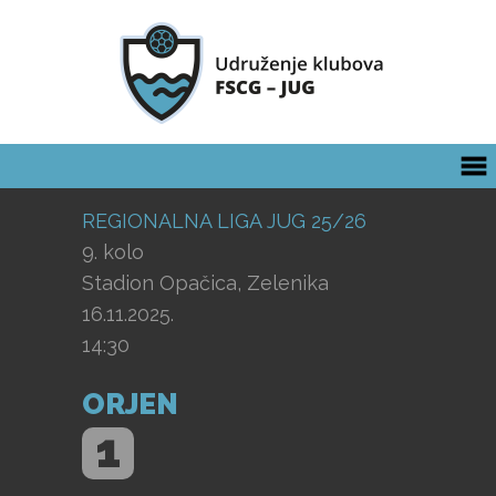
REGIONALNA LIGA JUG 25/26
9. kolo
Stadion Opačica, Zelenika
16.11.2025.
14:30
ORJEN
1