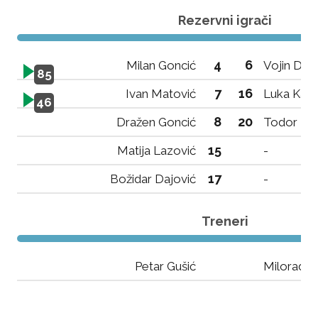
Rezervni igrači
4
6
Milan Goncić
Vojin Dra
85
7
16
Ivan Matović
Luka Kap
46
8
20
Dražen Goncić
Todor Mij
15
Matija Lazović
-
17
Božidar Dajović
-
Treneri
Petar Gušić
Milorad M