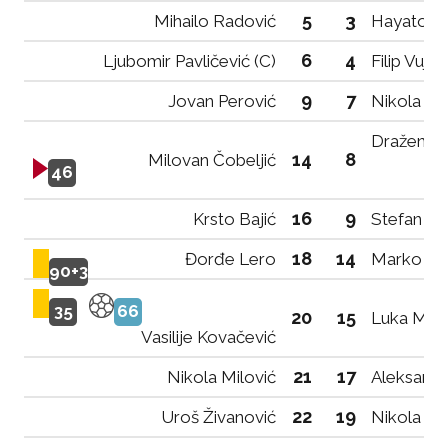
5
3
Mihailo Radović
Hayato M
6
4
Ljubomir Pavličević (C)
Filip Vujov
9
7
Jovan Perović
Nikola Lij
Dražen M
14
8
Milovan Čobeljić
46
16
9
Krsto Bajić
Stefan Bo
18
14
Đorđe Lero
Marko Ćos
90+3
35
66
20
15
Luka Med
Vasilije Kovačević
21
17
Nikola Milović
Aleksand
22
19
Uroš Živanović
Nikola Pe