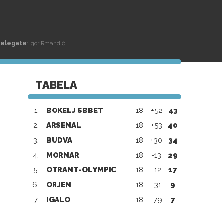
Delegate
: Igor Rmandić
TABELA
1.
BOKELJ SBBET
18
+52
43
2.
ARSENAL
18
+53
40
3.
BUDVA
18
+30
34
4.
MORNAR
18
-13
29
5.
OTRANT-OLYMPIC
18
-12
17
6.
ORJEN
18
-31
9
7.
IGALO
18
-79
7