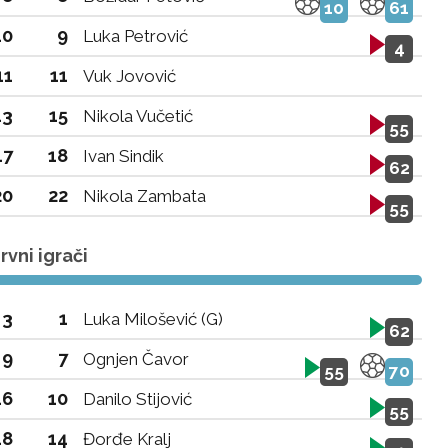
10
61
10
9
Luka Petrović
4
11
11
Vuk Jovović
13
15
Nikola Vučetić
55
17
18
Ivan Sindik
62
20
22
Nikola Zambata
55
vni igrači
3
1
Luka Milošević (G)
62
9
7
Ognjen Čavor
55
70
16
10
Danilo Stijović
55
18
14
Đorđe Kralj