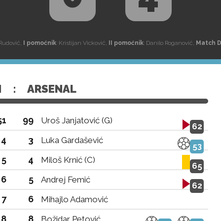
 Rudović,
I pomoćnik
: Kristijan Vicković,
II pomoćnik
: Danilo Roganović,
Match 
N
:
ARSENAL
51
99
Uroš Janjatović (G)
62
4
3
Luka Gardašević
53
5
4
Miloš Krnić (C)
65
6
5
Andrej Femić
62
7
6
Mihajlo Adamović
8
8
Božidar Petović