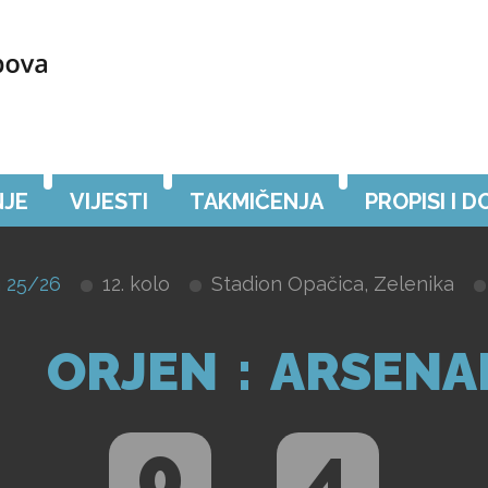
JE
VIJESTI
TAKMIČENJA
PROPISI I 
 25/26
12. kolo
Stadion Opačica, Zelenika
ORJEN
:
ARSENA
0
4