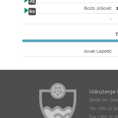
25
Božo Jošović
60
-
T
Jovan Lepetić
Udruženje 
Škrdio bb, Dob
Tel: +382 32 3
Fax: +382 32 3