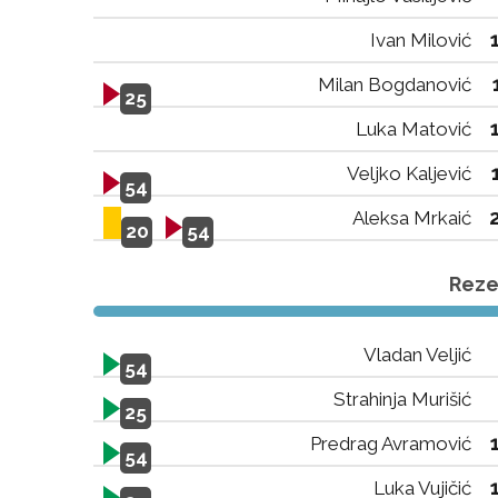
Ivan Milović
Milan Bogdanović
25
Luka Matović
Veljko Kaljević
54
Aleksa Mrkaić
20
54
Rezer
Vladan Veljić
54
Strahinja Murišić
25
Predrag Avramović
54
Luka Vujičić