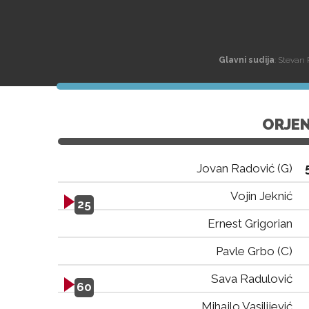
Glavni sudija
: Stevan
ORJE
Jovan Radović (G)
Vojin Jeknić
25
Ernest Grigorian
Pavle Grbo (C)
Sava Radulović
60
Mihajlo Vasilijević