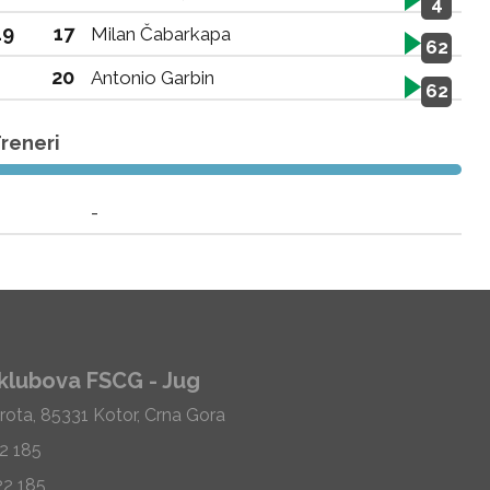
4
19
17
Milan Čabarkapa
62
20
Antonio Garbin
62
reneri
-
klubova FSCG - Jug
rota, 85331 Kotor, Crna Gora
22 185
22 185