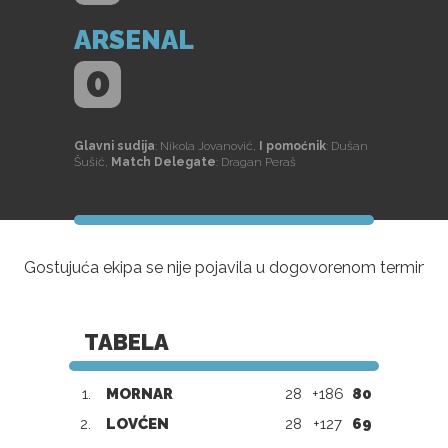
ARSENAL
0
Glavni sudija
: Nikola Jovanović,
I pomoćnik
: Dušan
Šušić,
Match Delegate
: Dragan Peraš
Gostujuća ekipa se nije pojavila u dogovorenom terminu.
TABELA
1.
MORNAR
28
+186
80
2.
LOVĆEN
28
+127
69