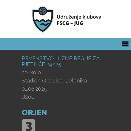
PRVENSTVO JUŽNE REGIJE ZA
PJETILĆE 24/25
30. kolo
Stadion Opačica, Zelenika
01.06.2025.
18:00
ORJEN
3