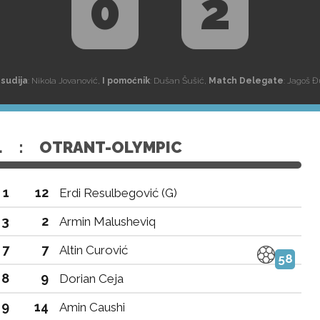
0
2
 sudija
: Nikola Jovanović,
I pomoćnik
: Dušan Šušić,
Match Delegate
: Jagoš 
L
:
OTRANT-OLYMPIC
1
12
Erdi Resulbegović (G)
3
2
Armin Malusheviq
7
7
Altin Curović
58
8
9
Dorian Ceja
9
14
Amin Caushi