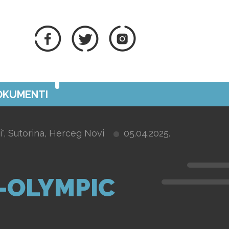
DOKUMENTI
", Sutorina, Herceg Novi
05.04.2025.
-OLYMPIC