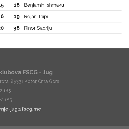
15
18
Benjamin Ishmaku
16
19
Rejan Taipi
20
38
Rinor Sadriju
klubova FSCG - Jug
rota, 85331 Kotor, Crna Gora
22 185
22 185
enje-jug@fscg.me