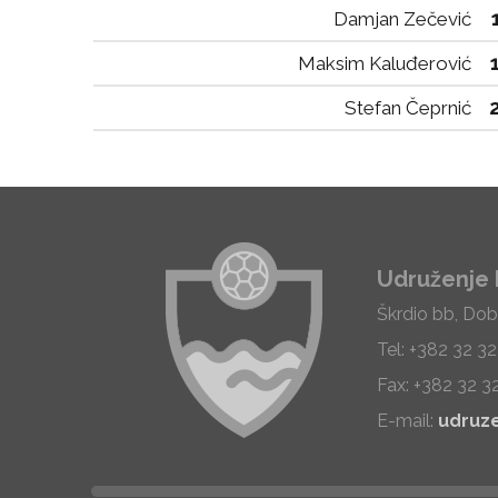
Damjan Zečević
Maksim Kaluđerović
Stefan Čeprnić
Udruženje 
Škrdio bb, Dob
Tel: +382 32 3
Fax: +382 32 3
E-mail:
udruz