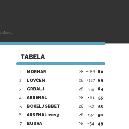
Đurđevac
TABELA
1.
MORNAR
28
+186
80
2.
LOVĆEN
28
+127
69
3.
GRBALJ
28
+59
64
4.
ARSENAL
28
+61
55
5.
BOKELJ SBBET
28
+50
55
6.
ARSENAL 2013
28
+32
50
7.
BUDVA
28
+54
49