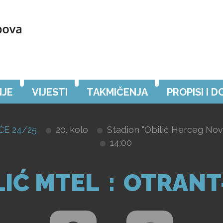
JE
VIJESTI
TAKMIČENJA
PROPISI I 
ĆE 24/25
20. kolo
Stadion "Obilić Herceg Novi
14:00
LIĆ MTEL
:
OTRANT