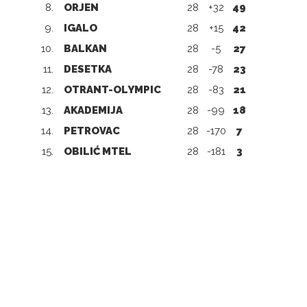
8.
ORJEN
28
+32
49
9.
IGALO
28
+15
42
10.
BALKAN
28
-5
27
11.
DESETKA
28
-78
23
12.
OTRANT-OLYMPIC
28
-83
21
13.
AKADEMIJA
28
-99
18
14.
PETROVAC
28
-170
7
15.
OBILIĆ MTEL
28
-181
3