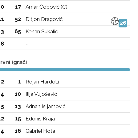
10
17
Amar Čobović (C)
11
52
Ditjon Dragović
26
13
65
Kenan Sukalić
18
-
vni igrači
2
1
Rejan Hardolli
4
10
Ilija Vujošević
5
13
Adnan Isljamović
12
15
Edonis Kraja
14
16
Gabriel Hota