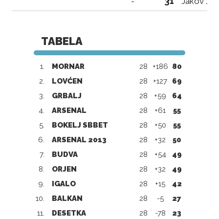
31
-
Jakov Jev
TABELA
1.
MORNAR
28
+186
80
2.
LOVĆEN
28
+127
69
3.
GRBALJ
28
+59
64
4.
ARSENAL
28
+61
55
5.
BOKELJ SBBET
28
+50
55
6.
ARSENAL 2013
28
+32
50
7.
BUDVA
28
+54
49
8.
ORJEN
28
+32
49
9.
IGALO
28
+15
42
10.
BALKAN
28
-5
27
11.
DESETKA
28
-78
23