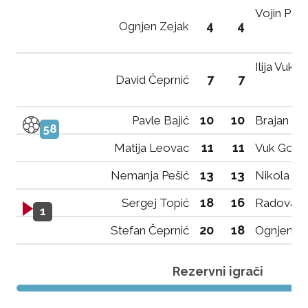
Vojin Pop
4
4
Ognjen Zejak
Ilija Vukoj
7
7
David Čeprnić
10
10
Pavle Bajić
Brajan Ba
58
11
11
Matija Leovac
Vuk Golija
13
13
Nemanja Pešić
Nikola Đa
18
16
Sergej Topić
Radovan D
1
20
18
Stefan Čeprnić
Ognjen Pe
Rezervni igrači