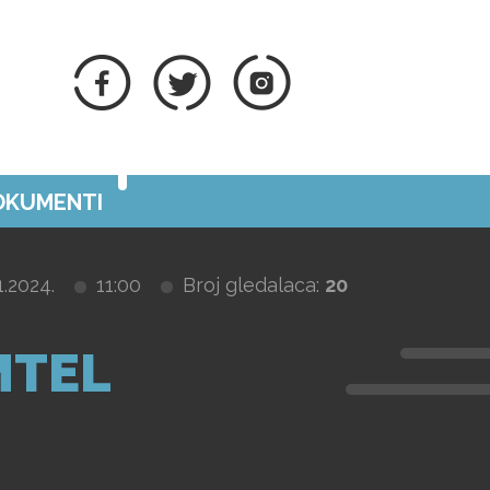
DOKUMENTI
1.2024.
11:00
Broj gledalaca:
20
MTEL