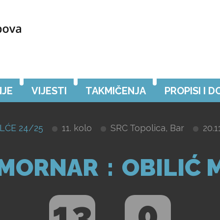
JE
VIJESTI
TAKMIČENJA
PROPISI I 
LĆE 24/25
11. kolo
SRC Topolica, Bar
20.1
MORNAR
:
OBILIĆ 
13
0