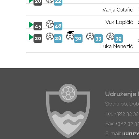
20
22
Vanja Ćulafić
Vuk Lopičić
45
48
20
28
30
33
39
Luka Nenezić
Udruženje 
Škrdio bb, Dob
Tel: +382 32 3
Fax: +382 32 3
E-mail:
udruz