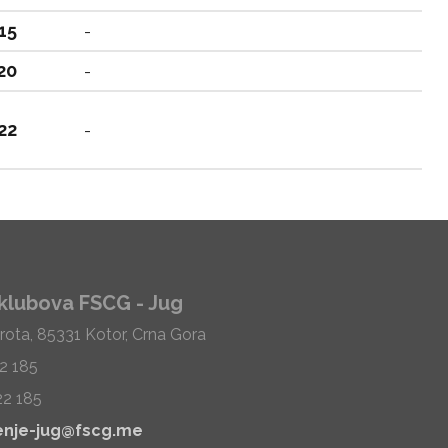
15
-
20
-
22
-
klubova FSCG - Jug
rota, 85331 Kotor, Crna Gora
22 185
22 185
enje-jug@fscg.me