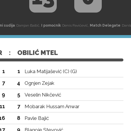
ni sudija
: Damjan Baltić,
I pomoćnik
: Denis Pavićević,
Match Delegate
: Dani
R
:
OBILIĆ MTEL
1
1
Luka Matijašević (C) (G)
7
4
Ognjen Zejak
9
5
Veselin Nikčević
11
7
Mobarak Hussam Anwar
16
8
Pavle Bajić
17
9
Blagoje Stevović