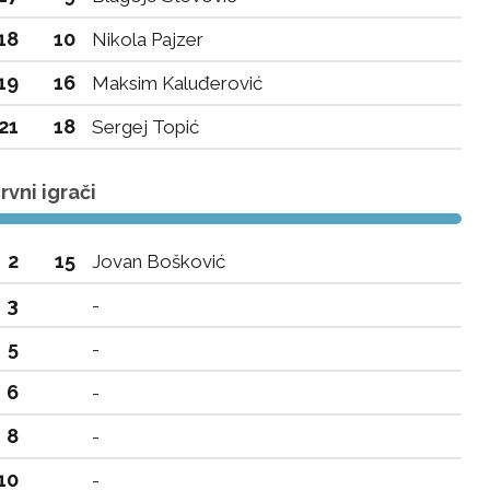
18
10
Nikola Pajzer
19
16
Maksim Kaluđerović
21
18
Sergej Topić
vni igrači
2
15
Jovan Bošković
3
-
5
-
6
-
8
-
10
-