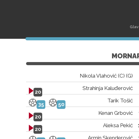
Glav
MORNA
Nikola Vlahović (C) (G)
Strahinja Kaluđerović
20
Tarik Tošić
35
50
Kenan Grbović
20
Aleksa Pekić
20
Armin Skenderović