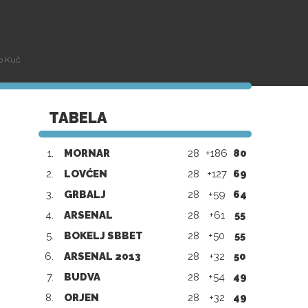
lo Kuč
TABELA
1.
MORNAR
28
+186
80
2.
LOVĆEN
28
+127
69
3.
GRBALJ
28
+59
64
4.
ARSENAL
28
+61
55
5.
BOKELJ SBBET
28
+50
55
6.
ARSENAL 2013
28
+32
50
7.
BUDVA
28
+54
49
8.
ORJEN
28
+32
49