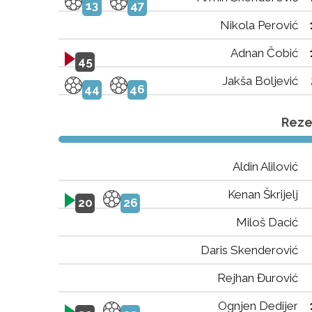
13
47
Nikola Perović
Adnan Čobić
45
Jakša Boljević
44
46
Rezer
Aldin Alilović
Kenan Škrijelj
20
26
Miloš Dacić
Daris Skenderović
Rejhan Đurović
Ognjen Dedijer