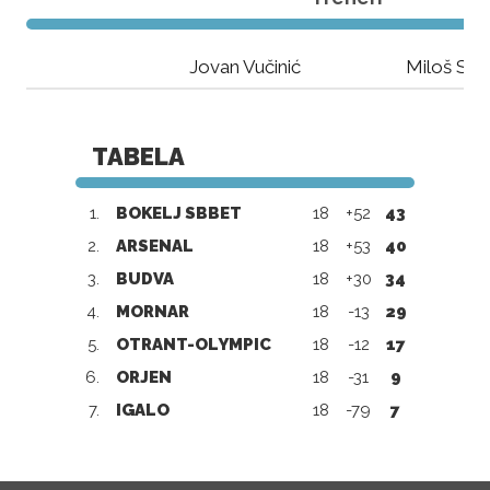
Jovan Vučinić
Miloš Spa
TABELA
1.
BOKELJ SBBET
18
+52
43
2.
ARSENAL
18
+53
40
3.
BUDVA
18
+30
34
4.
MORNAR
18
-13
29
5.
OTRANT-OLYMPIC
18
-12
17
6.
ORJEN
18
-31
9
7.
IGALO
18
-79
7