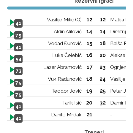
Rezervni igrači
12
12
Vasilije Milić (G)
Matija Rad
41
14
14
Aldin Alilović
Dimitrije
75
15
18
Vedad Đurović
Balša Per
41
16
20
Luka Čelebić
Aleksa Su
54
17
23
Lazar Abramović
Ognjen Ko
73
18
24
Vuk Radunović
Vasilije M
75
19
25
Teodor Jović
Petar Jov
75
20
32
Tarik Isić
Damir Pu
41
21
Danilo Mrdak
-
41
Treneri