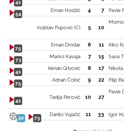
41
4
7
Eman Hodžić
Pavle Rad
54
Momo To
5
10
Vojislav Pupović (C)
6
11
Eman Drndar
Kiko Rado
75
7
15
Marko Kavaja
Sava Tata
73
8
17
Kenan Grbović
Nikola Mr
41
9
22
Adnan Čobić
Filip Bere
75
Pavle Dab
10
27
Tadija Perović
41
11
33
Danilo Vujačić
Igor Kona
30
75