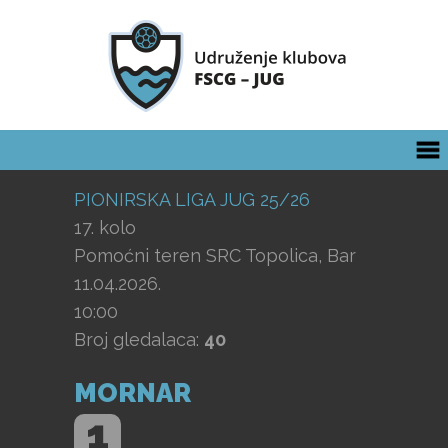
PIONIRSKA LIGA JUG 25/26
17. kolo
Pomoćni teren SRC Topolica, Bar
11.04.2026.
10:00
Broj gledalaca:
40
MORNAR
1