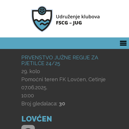
PRVENSTVO JUŽNE REGIJE ZA
PJETILĆE 24/25
29. kolo
Pomoćni teren FK Lovćen, Cetinje
07.06.2025.
10:00
Broj gledalaca:
30
LOVĆEN