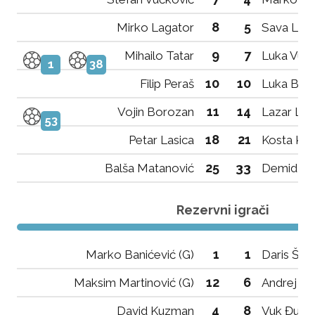
8
5
Mirko Lagator
Sava Leki
9
7
Mihailo Tatar
Luka Vulo
1
38
10
10
Filip Peraš
Luka Bula
11
14
Vojin Borozan
Lazar Lek
53
18
21
Petar Lasica
Kosta Ko
25
33
Balša Matanović
Demid Zin
Rezervni igrači
1
1
Marko Banićević (G)
Daris Šah
12
6
Maksim Martinović (G)
Andrej Vu
4
8
David Kuzman
Vuk Đurov