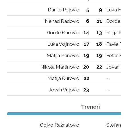
5
9
Danilo Pejović
Luka Fran
6
11
Nenad Radović
Đorđe Ivk
14
13
Đorđe Đurović
Relja Kov
17
18
Luka Vojinović
Pavle Pop
19
19
Matija Banović
Petar Kne
20
22
Nikola Martinović
Jovan Dra
22
Matija Đurović
-
23
Jovan Vujović
-
Treneri
Gojko Ražnatović
Stefan Đo