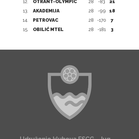
12.
OTRANT-OLYMPIC
28
-83
21
13.
AKADEMIJA
28
-99
18
14.
PETROVAC
28
-170
7
15.
OBILIĆ MTEL
28
-181
3