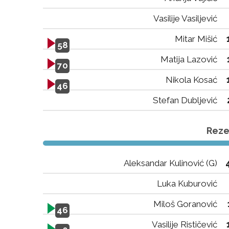
Vasilije Vasiljević
Mitar Mišić
58
Matija Lazović
70
Nikola Kosać
46
Stefan Dubljević
Rezer
Aleksandar Kulinović (G)
Luka Kuburović
Miloš Goranović
46
Vasilije Rističević