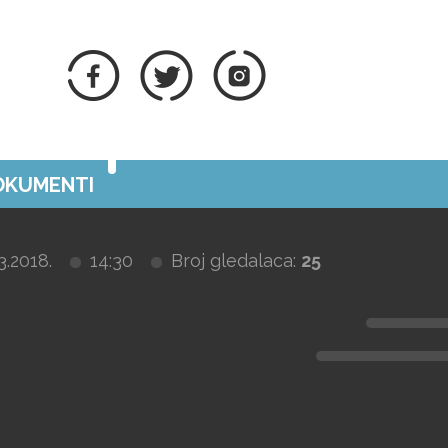
DOKUMENTI
3.2018.
14:30
Broj gledalaca:
25