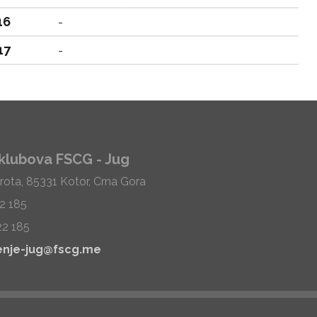
16
-
17
-
klubova FSCG - Jug
rota, 85331 Kotor, Crna Gora
22 185
22 185
enje-jug@fscg.me