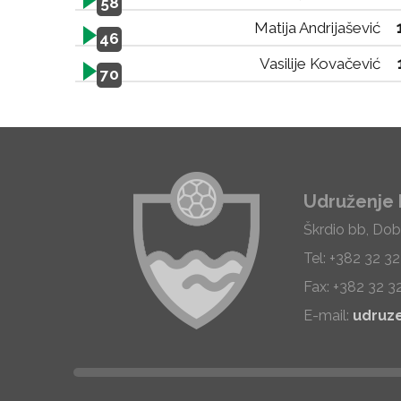
58
Matija Andrijašević
46
Vasilije Kovačević
70
Udruženje 
Škrdio bb, Dob
Tel: +382 32 3
Fax: +382 32 3
E-mail:
udruz