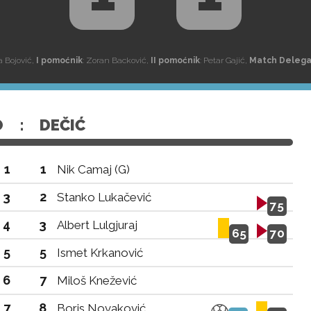
ca Bojović,
I pomoćnik
: Zoran Backović,
II pomoćnik
: Petar Gajić,
Match Deleg
O
:
DEČIĆ
1
1
Nik Camaj (G)
3
2
Stanko Lukačević
75
4
3
Albert Lulgjuraj
65
70
5
5
Ismet Krkanović
6
7
Miloš Knežević
7
8
Boris Novaković