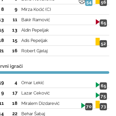
54
56
8
9
Mirza Koćić (C)
13
11
Bakir Ramović
65
15
13
Aldin Pepeljak
18
15
Adis Pepeljak
52
21
16
Robert Gjelaj
vni igrači
49
4
Omar Lekić
65
9
17
Lazar Ceković
75
11
18
Miralem Dizdarević
70
73
14
22
Behar Šabaj