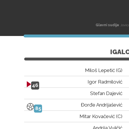
Glavni sudija
: Jovi
IGAL
Miloš Lepetić (G)
Igor Radmilović
46
Stefan Dajević
Đorđe Andrijašević
85
Mitar Kovačević (C)
Andrija Vujičić