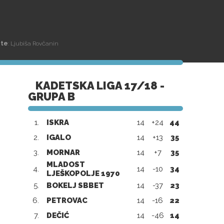
ate
: Ljubiša Rovčanin
KADETSKA LIGA 17/18 -
GRUPA B
1.
ISKRA
14
+24
44
2.
IGALO
14
+13
35
3.
MORNAR
14
+7
35
MLADOST
4.
14
-10
34
LJEŠKOPOLJE 1970
5.
BOKELJ SBBET
14
-37
23
6.
PETROVAC
14
-16
22
7.
DEČIĆ
14
-46
14