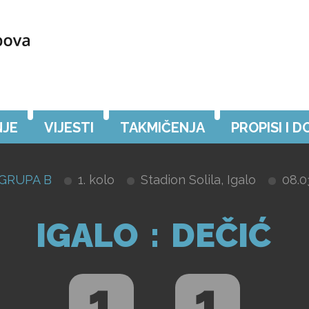
JE
VIJESTI
TAKMIČENJA
PROPISI I 
 GRUPA B
1. kolo
Stadion Solila, Igalo
08.0
IGALO
:
DEČIĆ
1
1