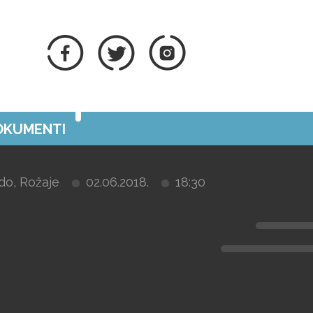
DOKUMENTI
do, Rožaje
02.06.2018.
18:30