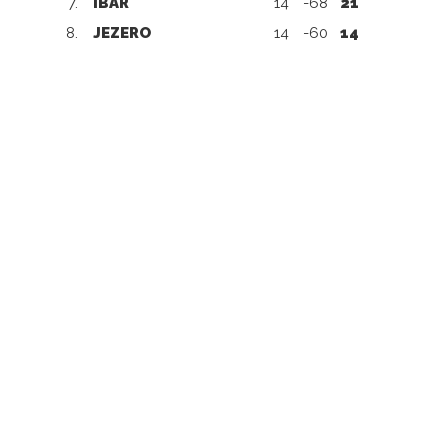
7.
IBAR
14
-68
21
8.
JEZERO
14
-60
14