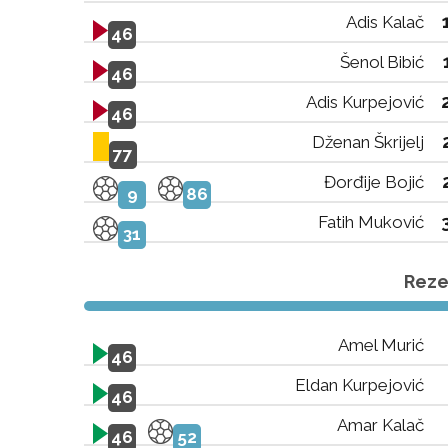
Adis Kalač
46
Šenol Bibić
46
Adis Kurpejović
46
Dženan Škrijelj
77
Đorđije Bojić
9
86
Fatih Muković
31
Rezer
Amel Murić
46
Eldan Kurpejović
46
Amar Kalač
46
52