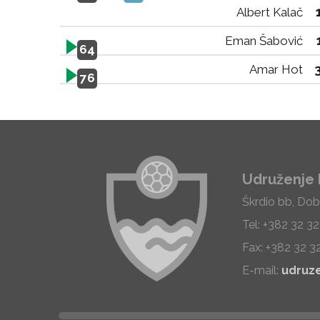
Albert Kalač
Eman Šabović
64
Amar Hot
76
Udruženje 
Škrdio bb, Dob
Tel: +382 32 3
Fax: +382 32 3
E-mail:
udruz