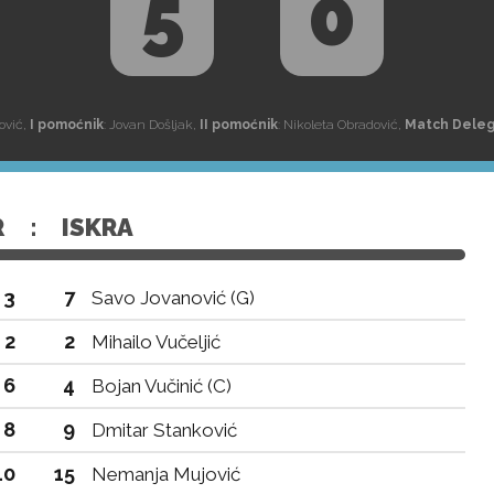
5
0
ović,
I pomoćnik
: Jovan Došljak,
II pomoćnik
: Nikoleta Obradović,
Match Dele
R
:
ISKRA
3
7
Savo Jovanović (G)
2
2
Mihailo Vučeljić
6
4
Bojan Vučinić (C)
8
9
Dmitar Stanković
10
15
Nemanja Mujović