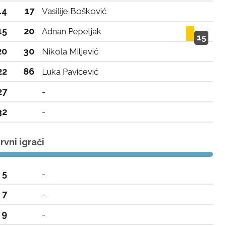
14
17
Vasilije Bošković
15
20
Adnan Pepeljak
15
20
30
Nikola Miljević
22
86
Luka Pavićević
27
-
32
-
vni igrači
5
-
7
-
9
-