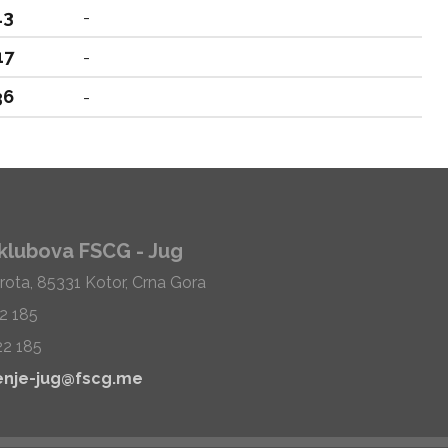
13
-
17
-
36
-
klubova FSCG - Jug
rota, 85331 Kotor, Crna Gora
22 185
22 185
enje-jug@fscg.me