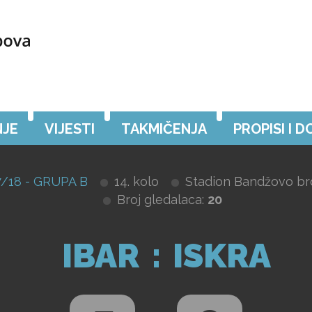
JE
VIJESTI
TAKMIČENJA
PROPISI I 
/18 - GRUPA B
14. kolo
Stadion Bandžovo br
Broj gledalaca:
20
IBAR
:
ISKRA