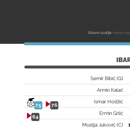
Glavni sudija
: Marko Pop
IBA
Semir Bibić (G)
Armin Kalač
Ismar Hodžić
75
76
Ermin Grlić
64
Muslija Juković (C)