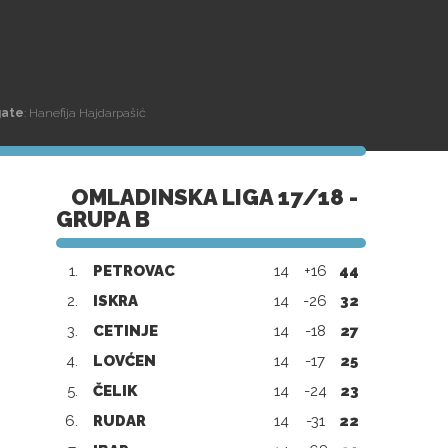
gate
: Hanefija Hajdarpašić
OMLADINSKA LIGA 17/18 -
GRUPA B
1.
PETROVAC
14
+16
44
2.
ISKRA
14
-26
32
3.
CETINJE
14
-18
27
4.
LOVĆEN
14
-17
25
5.
ČELIK
14
-24
23
6.
RUDAR
14
-31
22