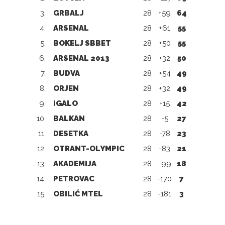
3.
GRBALJ
28
+59
64
4.
ARSENAL
28
+61
55
5.
BOKELJ SBBET
28
+50
55
6.
ARSENAL 2013
28
+32
50
7.
BUDVA
28
+54
49
8.
ORJEN
28
+32
49
9.
IGALO
28
+15
42
10.
BALKAN
28
-5
27
11.
DESETKA
28
-78
23
12.
OTRANT-OLYMPIC
28
-83
21
13.
AKADEMIJA
28
-99
18
14.
PETROVAC
28
-170
7
15.
OBILIĆ MTEL
28
-181
3