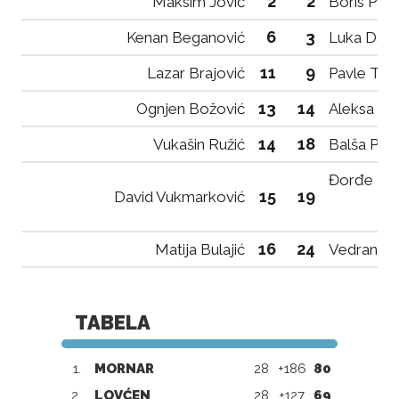
2
2
Maksim Jović
Boris Pajo
6
3
Kenan Beganović
Luka Dajk
11
9
Lazar Brajović
Pavle To
13
14
Ognjen Božović
Aleksa Su
14
18
Vukašin Ružić
Balša Per
Đorđe Ka
15
19
David Vukmarković
16
24
Matija Bulajić
Vedran Gr
TABELA
1.
MORNAR
28
+186
80
2.
LOVĆEN
28
+127
69