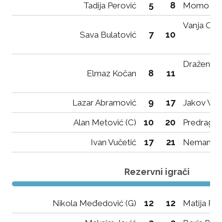
5
8
Tadija Perović
Momo Tom
Vanja Ota
7
10
Sava Bulatović
Dražen Bo
8
11
Elmaz Kočan
9
17
Lazar Abramović
Jakov Vul
10
20
Alan Metović (C)
Predrag R
17
21
Ivan Vučetić
Nemanja V
Rezervni igrači
12
12
Nikola Međedović (G)
Matija Rad