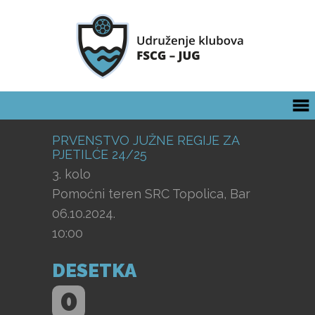
PRVENSTVO JUŽNE REGIJE ZA
PJETILĆE 24/25
3. kolo
Pomoćni teren SRC Topolica, Bar
06.10.2024.
10:00
DESETKA
0