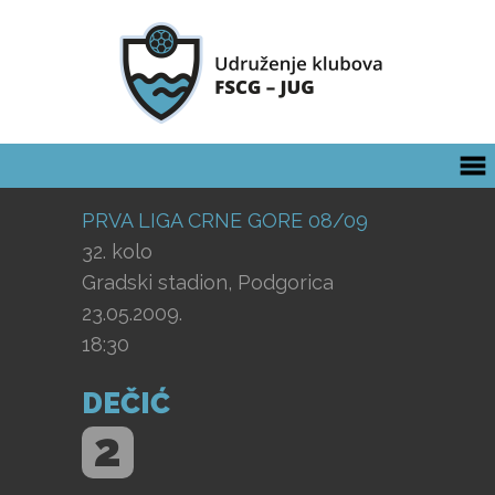
PRVA LIGA CRNE GORE 08/09
32. kolo
Gradski stadion, Podgorica
23.05.2009.
18:30
DEČIĆ
2