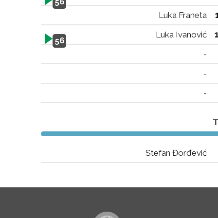
56
Luka Franeta
Luka Ivanović
56
-
-
-
T
Stefan Đorđević