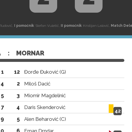
 Rudović,
I pomoćnik
: Stefan Vuletić,
II pomoćnik
: Kristijan Lalović,
Match Del
A
:
MORNAR
1
12
Đorđe Đuković (G)
4
2
Miloš Dacić
5
3
Miomir Magdelinić
7
4
Daris Skenderović
42
9
5
Alen Beharović (C)
10
6
Eman Drndar