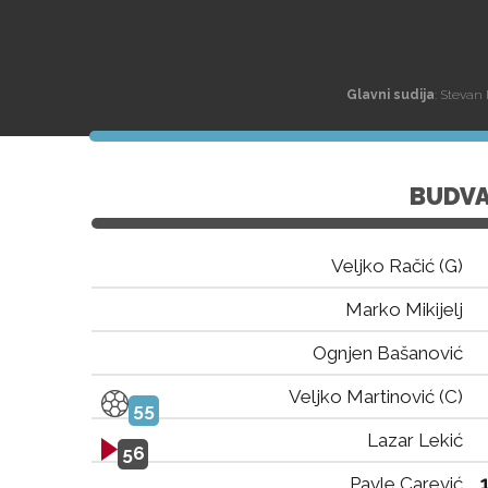
Glavni sudija
: Stevan
BUDV
Veljko Račić (G)
Marko Mikijelj
Ognjen Bašanović
Veljko Martinović (C)
55
Lazar Lekić
56
Pavle Carević