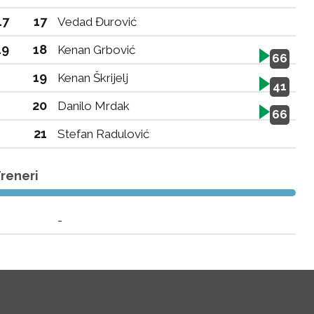
17
17
Vedad Đurović
19
18
Kenan Grbović
66
19
Kenan Škrijelj
41
20
Danilo Mrdak
66
21
Stefan Radulović
reneri
-