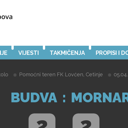
JE
VIJESTI
TAKMIČENJA
PROPISI I 
kolo
Pomoćni teren FK Lovćen, Cetinje
05.04.
BUDVA
:
MORNA
2
2