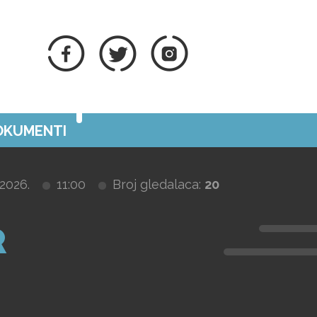
DOKUMENTI
2026.
11:00
Broj gledalaca:
20
R