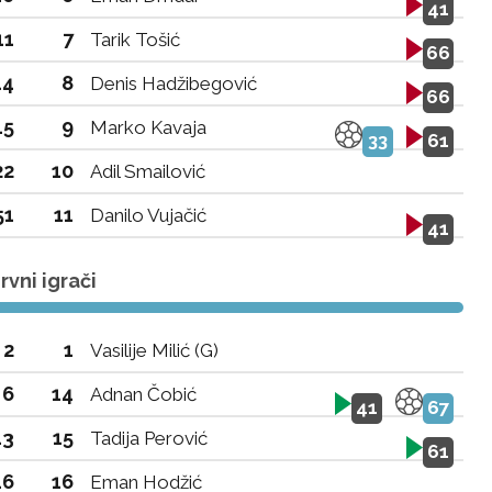
41
11
7
Tarik Tošić
66
14
8
Denis Hadžibegović
66
15
9
Marko Kavaja
33
61
22
10
Adil Smailović
51
11
Danilo Vujačić
41
vni igrači
2
1
Vasilije Milić (G)
6
14
Adnan Čobić
41
67
13
15
Tadija Perović
61
16
16
Eman Hodžić