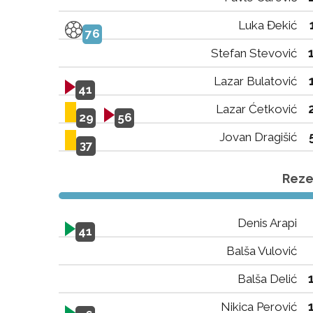
Luka Đekić
76
Stefan Stevović
Lazar Bulatović
41
Lazar Ćetković
29
56
Jovan Dragišić
37
Rezer
Denis Arapi
41
Balša Vulović
Balša Delić
Nikica Perović