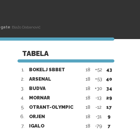
egate
: Blažo Dabanović
TABELA
1.
BOKELJ SBBET
18
+52
43
2.
ARSENAL
18
+53
40
3.
BUDVA
18
+30
34
4.
MORNAR
18
-13
29
5.
OTRANT-OLYMPIC
18
-12
17
6.
ORJEN
18
-31
9
7.
IGALO
18
-79
7