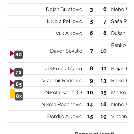
3
6
Dejan Bulatović
Nebojša 
5
7
Nikola Petrović
Saša Rad
6
8
Vuk Ajković
Dušan Prib
Ranko Krg
7
10
Davor Sekulić
80
8
11
Željko Zlatičanin
Bojan Big
72
9
13
Vladimir Radonjić
Rajko Đo
85
10
15
Nikola Babić (C)
Marko Kal
83
14
18
Nikola Radenović
Nebojša D
15
19
Đorđije Ajković
Vladan Ko