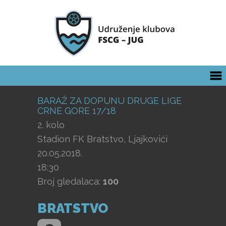
BARAŽ ZA DOPUNU DRUGE LIGE
CRNE GORE 17/18
2. kolo
Stadion FK Bratstvo, Ljajkovići
20.05.2018.
18:30
Broj gledalaca:
100
BRATSTVO