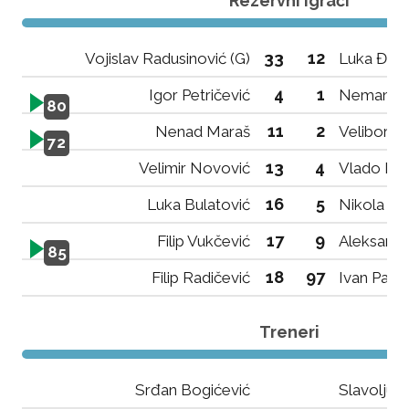
Rezervni igrači
33
12
Vojislav Radusinović (G)
Luka Đuro
4
1
Igor Petričević
Nemanja 
80
11
2
Nenad Maraš
Velibor M
72
13
4
Velimir Novović
Vlado Ded
16
5
Luka Bulatović
Nikola Šć
17
9
Filip Vukčević
Aleksand
85
18
97
Filip Radičević
Ivan Pavić
Treneri
Srđan Bogićević
Slavoljub