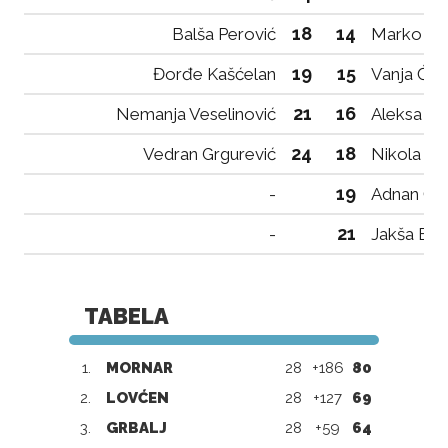
18
14
Balša Perović
Marko Ka
19
15
Đorđe Kašćelan
Vanja Ćula
21
16
Nemanja Veselinović
Aleksa Pe
24
18
Vedran Grgurević
Nikola Pe
19
-
Adnan Čo
21
-
Jakša Bol
TABELA
1.
MORNAR
28
+186
80
2.
LOVĆEN
28
+127
69
3.
GRBALJ
28
+59
64