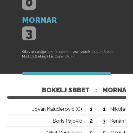
0
MORNAR
3
Glavni sudija
: Igor Dragović,
I pomoćnik
: Dušan Šušić,
Match Delegate
: Dejan Đukić
BOKELJ SBBET
:
MORNAR
1
1
Jovan Kaluđerović (G)
Nikola Vla
2
3
Boris Pajović
Kenan Škri
5
5
Mijat Gunjajević
Miloš Dac