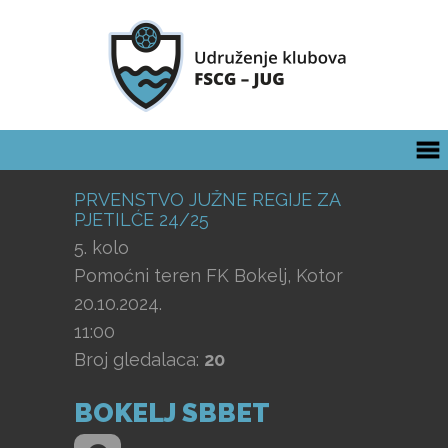
PRVENSTVO JUŽNE REGIJE ZA
PJETILĆE 24/25
5. kolo
Pomoćni teren FK Bokelj, Kotor
20.10.2024.
11:00
Broj gledalaca:
20
BOKELJ SBBET