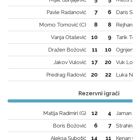
7
6
Pavle Radanović
Daris Ske
8
8
Momo Tomović (C)
Rejhan Đu
10
9
Vanja Otašević
Tarik Toši
11
10
Dražen Božović
Ognjen De
17
20
Jakov Vulović
Vuk Lopič
20
22
Predrag Radović
Luka Nen
Rezervni igrači
12
4
Matija Radimiri (G)
Jaman Ha
6
7
Boris Božović
Strahinja
14
11
Aleksa Subotić
Kenan Gr