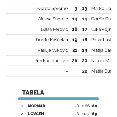
3
13
Đorđe Spremo
Marko Banić
14
14
Aleksa Subotić
Đorđe Đurov
18
17
Balša Perović
Luka Vojinov
19
18
Đorđe Kašćelan
Petar Lasica
21
19
Vasilije Vuković
Matija Banov
26
20
Predrag Radović
Nikola Marti
22
-
Matija Đurov
TABELA
1.
MORNAR
28
+186
80
2.
LOVĆEN
28
+127
69