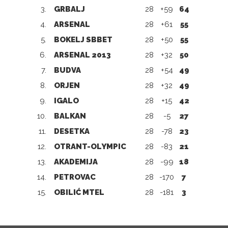
3.
GRBALJ
28
+59
64
4.
ARSENAL
28
+61
55
5.
BOKELJ SBBET
28
+50
55
6.
ARSENAL 2013
28
+32
50
7.
BUDVA
28
+54
49
8.
ORJEN
28
+32
49
9.
IGALO
28
+15
42
10.
BALKAN
28
-5
27
11.
DESETKA
28
-78
23
12.
OTRANT-OLYMPIC
28
-83
21
13.
AKADEMIJA
28
-99
18
14.
PETROVAC
28
-170
7
15.
OBILIĆ MTEL
28
-181
3