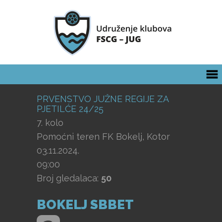
PRVENSTVO JUŽNE REGIJE ZA
PJETILĆE 24/25
7. kolo
Pomoćni teren FK Bokelj, Kotor
03.11.2024.
09:00
Broj gledalaca:
50
BOKELJ SBBET