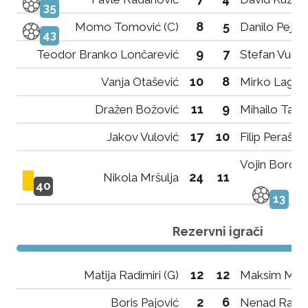
35
8
5
Momo Tomović (C)
Danilo Pejov
43
9
7
Teodor Branko Lončarević
Stefan Vučk
10
8
Vanja Otašević
Mirko Lagat
11
9
Dražen Božović
Mihailo Tata
17
10
Jakov Vulović
Filip Peraš
Vojin Boroza
24
11
Nikola Mršulja
40
13
Rezervni igrači
12
12
Matija Radimiri (G)
Maksim Marti
2
6
Boris Pajović
Nenad Rado