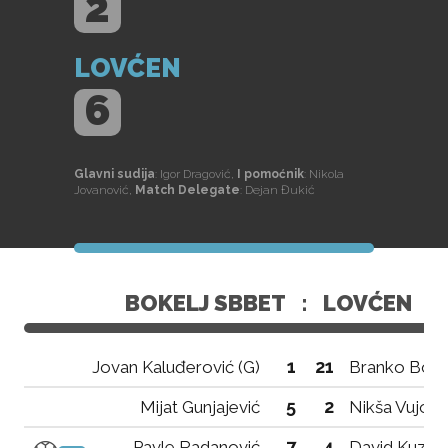
2
LOVĆEN
6
Glavni sudija
: Igor Dragović,
I pomoćnik
: Nikola
Jovanović,
Match Delegate
: Dejan Đukić
BOKELJ SBBET
:
LOVĆEN
1
21
Jovan Kaluđerović (G)
Branko Bogd
5
2
Mijat Gunjajević
Nikša Vujovi
7
4
Pavle Radanović
David Kuzm