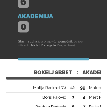
6
AKADEMIJA
0
Glavni sudija
: Igor Dragović,
I pomoćnik
: Dalibor
Milatović,
Match Delegate
: Dragan Peraš
BOKELJ SBBET
:
AKADEMI
12
99
Matija Radimiri (G)
Mateo Nik
3
4
Boris Pajović
Mert Nim
6
7
Predrag Radović
Pavle Mar