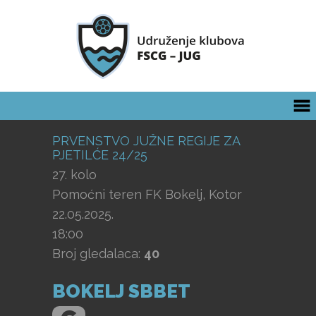
PRVENSTVO JUŽNE REGIJE ZA
PJETILĆE 24/25
27. kolo
Pomoćni teren FK Bokelj, Kotor
22.05.2025.
18:00
Broj gledalaca:
40
BOKELJ SBBET