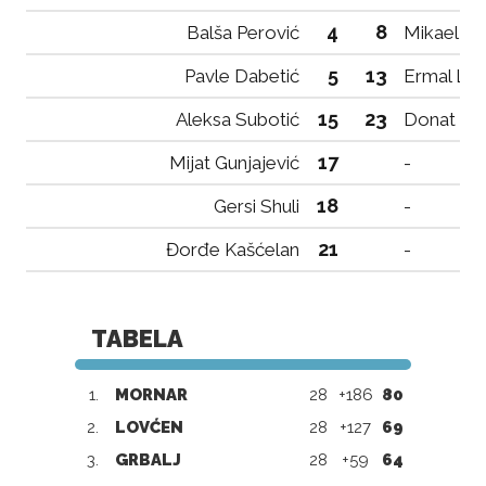
4
8
Balša Perović
Mikael Ni
5
13
Pavle Dabetić
Ermal Lol
15
23
Aleksa Subotić
Donat Ce
17
Mijat Gunjajević
-
18
Gersi Shuli
-
21
Đorđe Kašćelan
-
TABELA
1.
MORNAR
28
+186
80
2.
LOVĆEN
28
+127
69
3.
GRBALJ
28
+59
64