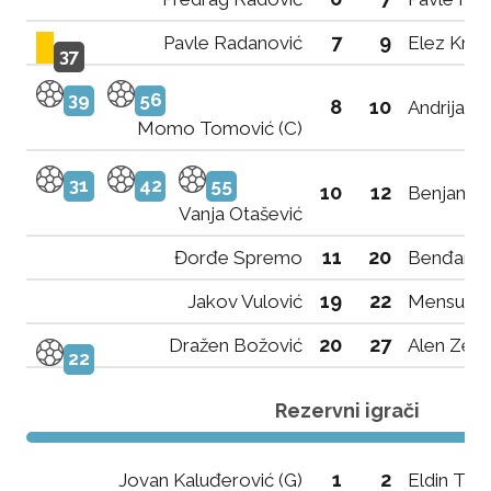
7
9
Pavle Radanović
Elez Kraj
37
39
56
8
10
Andrija Ta
Momo Tomović (C)
31
42
55
10
12
Benjamin 
Vanja Otašević
11
20
Đorđe Spremo
Benđanim 
19
22
Jakov Vulović
Mensur R
20
27
Dražen Božović
Alen Zene
22
Rezervni igrači
1
2
Jovan Kaluđerović (G)
Eldin Tahi