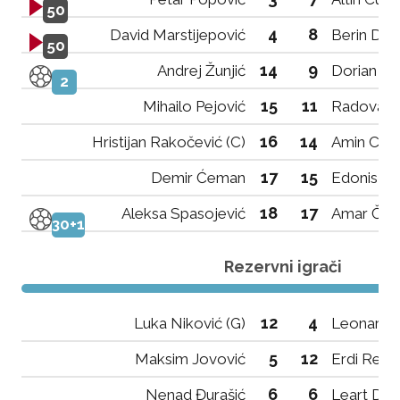
50
4
8
David Marstijepović
Berin De
50
14
9
Andrej Žunjić
Dorian Ce
2
15
11
Mihailo Pejović
Radovan J
16
14
Hristijan Rakočević (C)
Amin Caus
17
15
Demir Ćeman
Edonis Kr
18
17
Aleksa Spasojević
Amar Čobo
30+1
Rezervni igrači
12
4
Luka Niković (G)
Leonard Đ
5
12
Maksim Jovović
Erdi Resu
6
6
Nenad Đurašić
Leart Dem