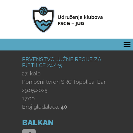
PRVENSTVO JUŽNE REGIJE ZA
PJETILĆE 24/25
27. kolo
Pomoćni teren SRC Topolica, Bar
29.05.2025.
17:00
Broj gledalaca:
40
BALKAN