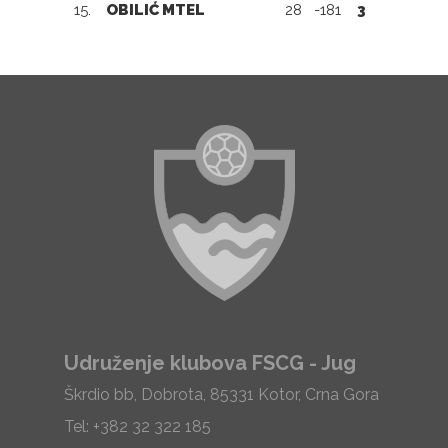
15.
OBILIĆ MTEL
28
-181
3
Udruženje klubova FSCG - Jug
Škrdio bb, Dobrota, 85331 Kotor, Crna Gora
Tel: +382 32 322 185