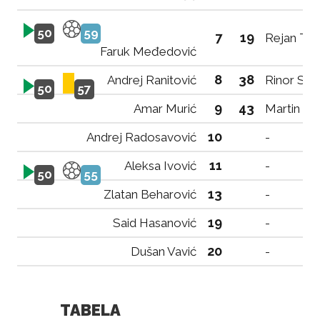
50
59
7
19
Rejan Taip
Faruk Međedović
8
38
Andrej Ranitović
Rinor Sadr
50
57
9
43
Amar Murić
Martin El
10
Andrej Radosavović
-
11
Aleksa Ivović
-
50
55
13
Zlatan Beharović
-
19
Said Hasanović
-
20
Dušan Vavić
-
TABELA