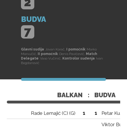
2
BUDVA
7
Glavni sudija
: Jovan Korać,
I pomoćnik
: Marko
Marvučić,
II pomoćnik
: Denis Pavićević,
Match
Delegate
: Vaso Vučinić,
Kontrolor suđenja
: Ivan
Bogdanović
BALKAN
:
BUDVA
1
1
Rade Lemajić (C) (G)
Petar Kustud
Viktor Buba