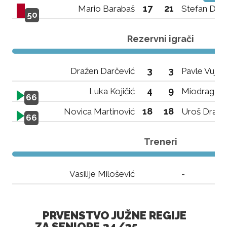
17
21
Mario Barabaš
Stefan Deli
50
Rezervni igrači
3
3
Dražen Darčević
Pavle Vujov
4
9
Luka Kojičić
Miodrag Po
66
18
18
Novica Martinović
Uroš Dragiš
66
Treneri
Vasilije Milošević
-
PRVENSTVO JUŽNE REGIJE
ZA SENIORE 24/25