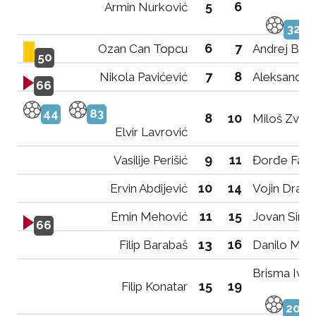
5
6
Armin Nurković
32
6
7
Ozan Can Topcu
Andrej Bub
50
7
8
Nikola Pavićević
Aleksandar
66
44
83
8
10
Miloš Zvice
Elvir Lavrović
9
11
Vasilije Perišić
Đorđe Fabr
10
14
Ervin Abdijević
Vojin Drago
11
15
Emin Mehović
Jovan Simo
66
13
16
Filip Barabaš
Danilo Mug
Brisma Ive
15
19
Filip Konatar
20