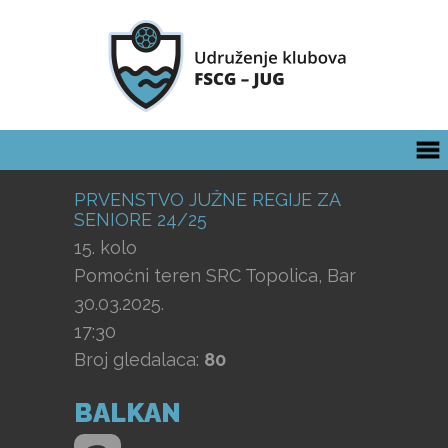
PRVENSTVO JUŽNE REGIJE ZA
SENIORE 24/25
15. kolo
Pomoćni teren SRC Topolica, Bar
30.03.2025.
17:30
Broj gledalaca:
80
BALKAN