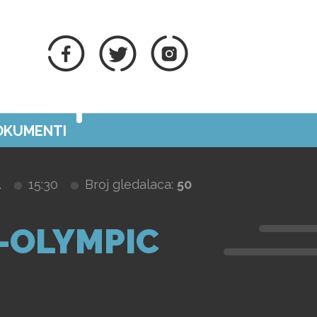
DOKUMENTI
.
15:30
Broj gledalaca:
50
-OLYMPIC