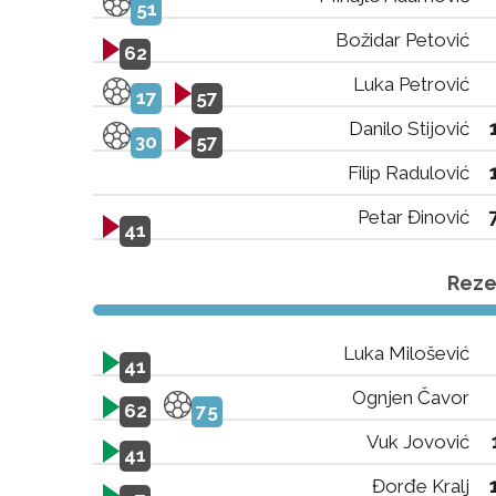
51
Božidar Petović
62
Luka Petrović
17
57
Danilo Stijović
30
57
Filip Radulović
Petar Đinović
41
Rezer
Luka Milošević
41
Ognjen Čavor
62
75
Vuk Jovović
41
Đorđe Kralj