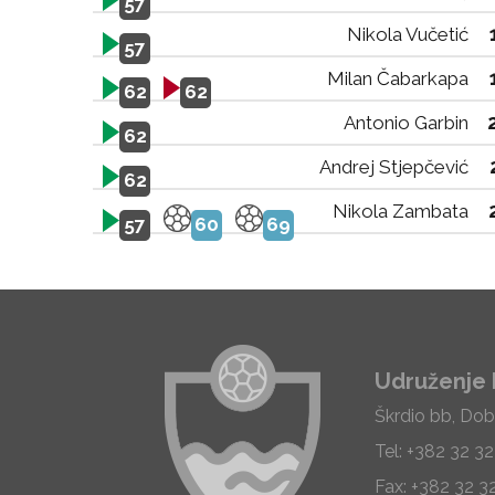
57
Nikola Vučetić
57
Milan Čabarkapa
62
62
Antonio Garbin
62
Andrej Stjepčević
62
Nikola Zambata
57
60
69
Udruženje 
Škrdio bb, Dob
Tel: +382 32 3
Fax: +382 32 3