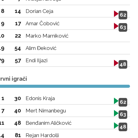
8
14
Dorian Ceja
62
9
17
Amar Čobović
63
10
22
Marko Marniković
19
54
Alim Đeković
79
57
Endi Iljazi
48
vni igrači
1
30
Edonis Kraja
62
7
40
Mert Nimanbegu
63
11
48
Benđanim Aličković
48
14
81
Rejan Hardolli