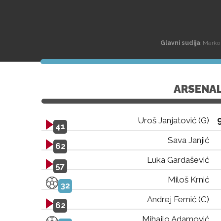
Glavni sudija
: Marko
ARSENA
Uroš Janjatović (G)
41
Sava Janjić
62
Luka Gardašević
57
Miloš Krnić
32
Andrej Femić (C)
62
Mihajlo Adamović