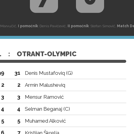
 Marvučić,
I pomoćnik
: Denis Pavićević,
II pomoćnik
: Stefan Simović,
Match D
L
:
OTRANT-OLYMPIC
99
31
Denis Mustafoviq (G)
2
2
Armin Malusheviq
3
3
Mensur Ramović
4
4
Selman Beganaj (C)
5
5
Muhamed Alković
6
7
Kristijan Škrelja