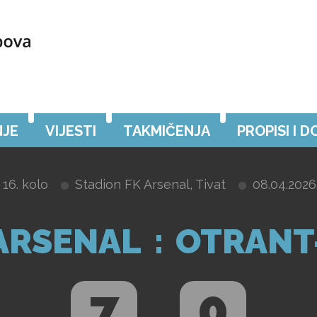
JE
VIJESTI
TAKMIČENJA
PROPISI I 
16. kolo
Stadion FK Arsenal, Tivat
08.04.2026
ARSENAL
:
OTRANT
7
0