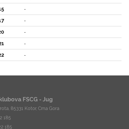
15
-
17
-
20
-
21
-
22
-
klubova FSCG - Jug
rota, 85331 Kotor, Crna Gora
22 185
22 185