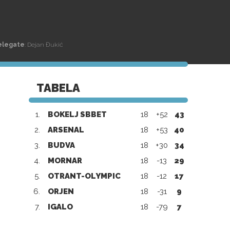
elegate
: Dejan Đukić
TABELA
1.
BOKELJ SBBET
18
+52
43
2.
ARSENAL
18
+53
40
3.
BUDVA
18
+30
34
4.
MORNAR
18
-13
29
5.
OTRANT-OLYMPIC
18
-12
17
6.
ORJEN
18
-31
9
7.
IGALO
18
-79
7