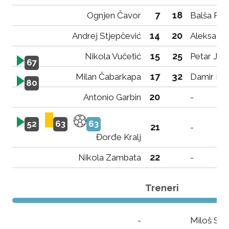
7
18
Ognjen Čavor
Balša Per
14
20
Andrej Stjepčević
Aleksa Su
15
25
Nikola Vučetić
Petar Jov
67
17
32
Milan Čabarkapa
Damir Pu
80
20
Antonio Garbin
-
52
63
63
21
-
Đorđe Kralj
22
Nikola Zambata
-
Treneri
-
Miloš Spa