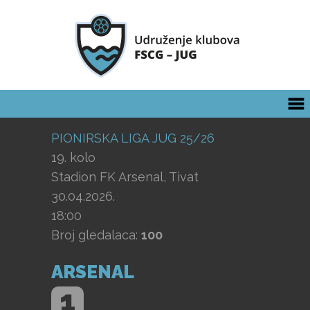
PIONIRSKA LIGA JUG 25/26
19. kolo
Stadion FK Arsenal, Tivat
30.04.2026.
18:00
Broj gledalaca:
100
ARSENAL
1