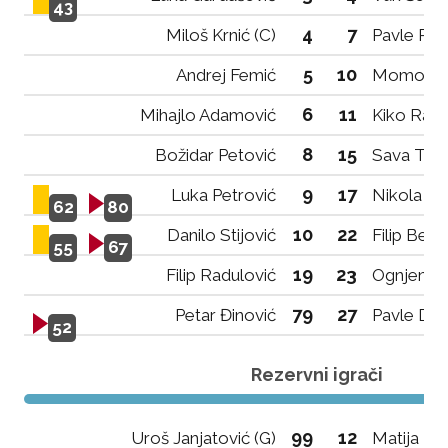
43
4
7
Miloš Krnić (C)
Pavle Ra
5
10
Andrej Femić
Momo To
6
11
Mihajlo Adamović
Kiko Rado
8
15
Božidar Petović
Sava Tata
9
17
Luka Petrović
Nikola Mr
62
80
10
22
Danilo Stijović
Filip Bere
55
67
19
23
Filip Radulović
Ognjen K
79
27
Petar Đinović
Pavle Dab
52
Rezervni igrači
99
12
Uroš Janjatović (G)
Matija Rad