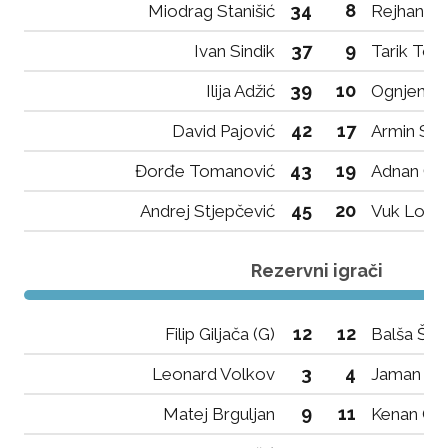
34
8
Miodrag Stanišić
Rejhan Đu
37
9
Ivan Sindik
Tarik Toši
39
10
Ilija Adžić
Ognjen De
42
17
David Pajović
Armin Sk
43
19
Đorđe Tomanović
Adnan Čo
45
20
Andrej Stjepčević
Vuk Lopič
Rezervni igrači
12
12
Filip Giljača (G)
Balša Šošk
3
4
Leonard Volkov
Jaman Ha
9
11
Matej Brguljan
Kenan Gr