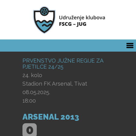
PRVENSTVO JUŽNE REGIJE ZA
PJETILĆE 24/25
24. kolo
Stadion FK Arsenal, Tivat
08.05.2025.
18:00
ARSENAL 2013
0