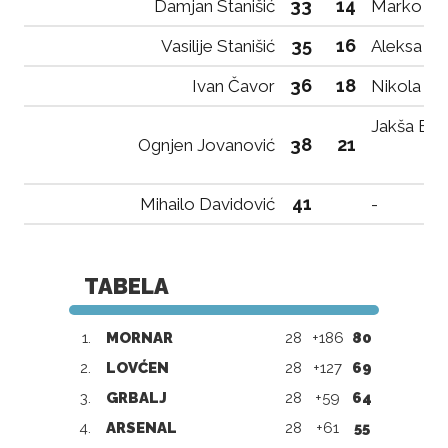
33
14
Damjan Stanišić
Marko Ka
35
16
Vasilije Stanišić
Aleksa Pe
36
18
Ivan Čavor
Nikola Pe
Jakša Bol
38
21
Ognjen Jovanović
41
Mihailo Davidović
-
TABELA
1.
MORNAR
28
+186
80
2.
LOVĆEN
28
+127
69
3.
GRBALJ
28
+59
64
4.
ARSENAL
28
+61
55