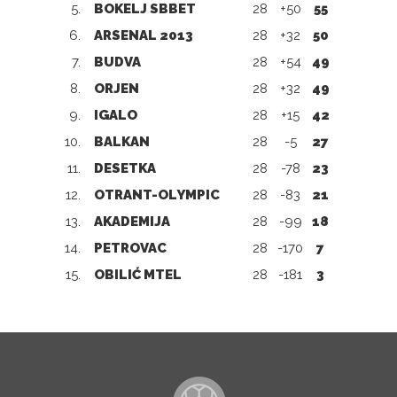
5.
BOKELJ SBBET
28
+50
55
6.
ARSENAL 2013
28
+32
50
7.
BUDVA
28
+54
49
8.
ORJEN
28
+32
49
9.
IGALO
28
+15
42
10.
BALKAN
28
-5
27
11.
DESETKA
28
-78
23
12.
OTRANT-OLYMPIC
28
-83
21
13.
AKADEMIJA
28
-99
18
14.
PETROVAC
28
-170
7
15.
OBILIĆ MTEL
28
-181
3