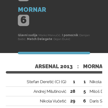
MORNAR
6
Glavni sudija
: Marko Marvučić,
I pomoćnik
: Damjan
Baltić,
Match Delegate
: Dejan Đukić
ARSENAL 2013
:
MORNAR
1
1
Stefan Deretić (C) (G)
Nikola Vla
28
5
Andrej Milutinović
Miloš Dac
29
6
Nikola Vučetić
Daris Ske