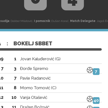
 sudija
: Dalibor Milatović,
I pomoćnik
: Dušan Korać,
Match Delegate
: Jagoš 
A
:
BOKELJ SBBET
99
1
Jovan Kaluđerović (G)
7
3
Đorđe Spremo
7
10
7
Pavle Radanović
11
8
Momo Tomović (C)
12
10
Vanja Otašević
40
13
11
Dražen Božović