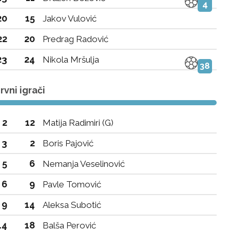
4
20
15
Jakov Vulović
22
20
Predrag Radović
23
24
Nikola Mršulja
38
vni igrači
2
12
Matija Radimiri (G)
3
2
Boris Pajović
5
6
Nemanja Veselinović
6
9
Pavle Tomović
9
14
Aleksa Subotić
14
18
Balša Perović