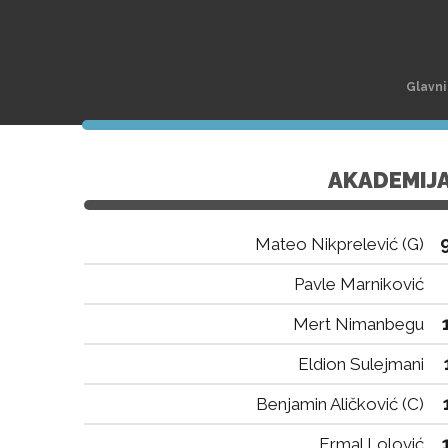
Glavni
AKADEMIJ
Mateo Nikprelević (G)
Pavle Marniković
Mert Nimanbegu
Eldion Sulejmani
Benjamin Aličković (C)
Ermal Lolović