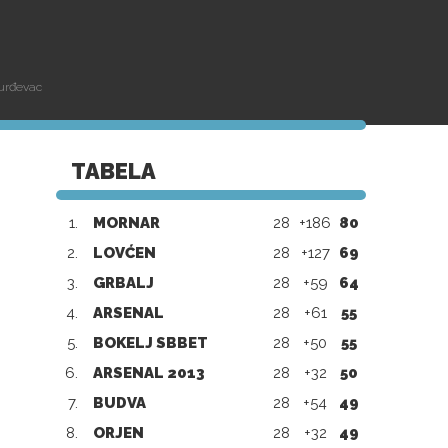
Đurđevac
TABELA
1.
MORNAR
28
+186
80
2.
LOVĆEN
28
+127
69
3.
GRBALJ
28
+59
64
4.
ARSENAL
28
+61
55
5.
BOKELJ SBBET
28
+50
55
6.
ARSENAL 2013
28
+32
50
7.
BUDVA
28
+54
49
8.
ORJEN
28
+32
49