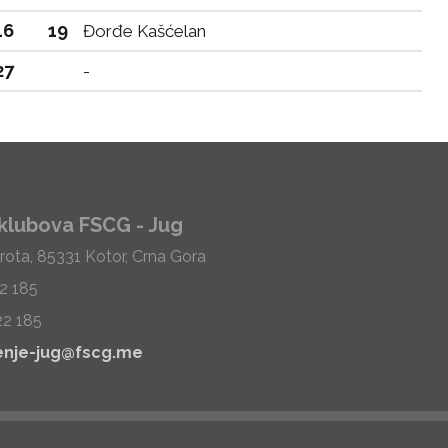
16
19
Đorđe Kašćelan
27
-
klubova FSCG - Jug
rota, 85331 Kotor, Crna Gora
22 185
22 185
enje-jug@fscg.me