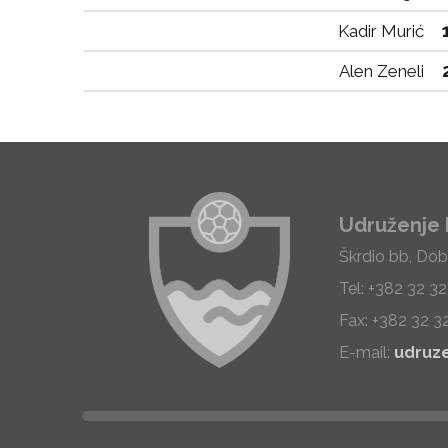
Kadir Murić
Alen Zeneli
Udruženje 
Škrdio bb, Dob
Tel: +382 32 3
Fax: +382 32 3
E-mail:
udruz