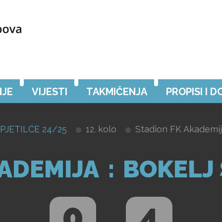
JE
VIJESTI
TAKMIČENJA
PROPISI I 
PJETILĆE 24/25
12. kolo
Stadion FK Akademija
ADEMIJA
:
BOKELJ
0
4