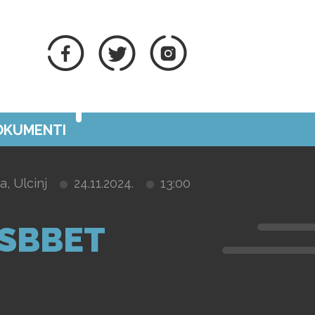
DOKUMENTI
, Ulcinj
24.11.2024.
13:00
 SBBET