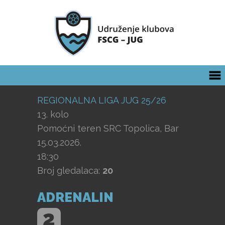
REGIONALNA LIGA JUG 25/26
13. kolo
Pomoćni teren SRC Topolica, Bar
15.03.2026.
18:30
Broj gledalaca:
20
ADRENALIN
2