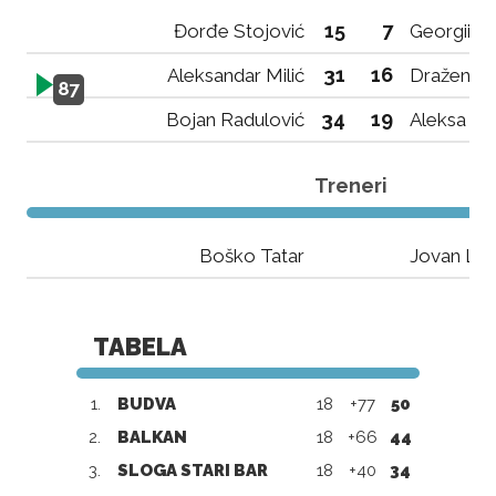
15
7
Đorđe Stojović
Georgii S
31
16
Aleksandar Milić
Dražen Go
87
34
19
Bojan Radulović
Aleksa Đo
Treneri
Boško Tatar
Jovan Lep
TABELA
1.
BUDVA
18
+77
50
2.
BALKAN
18
+66
44
3.
SLOGA STARI BAR
18
+40
34