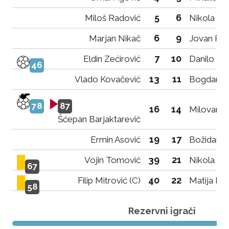
5
6
Miloš Radović
Nikola Go
6
9
Marjan Nikač
Jovan Per
7
10
Eldin Zećirović
Danilo Bo
46
13
11
Vlado Kovačević
Bogdan G
78
87
16
14
Milovan Č
Šćepan Barjaktarević
19
17
Ermin Asović
Božidar R
39
21
Vojin Tomović
Nikola Mi
67
40
22
Filip Mitrović (C)
Matija Mil
58
Rezervni igrači