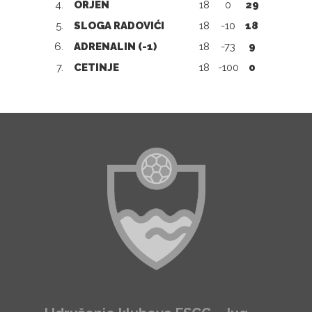
4.
ORJEN
18
0
29
5.
SLOGA RADOVIĆI
18
-10
18
6.
ADRENALIN (-1)
18
-73
9
7.
CETINJE
18
-100
0