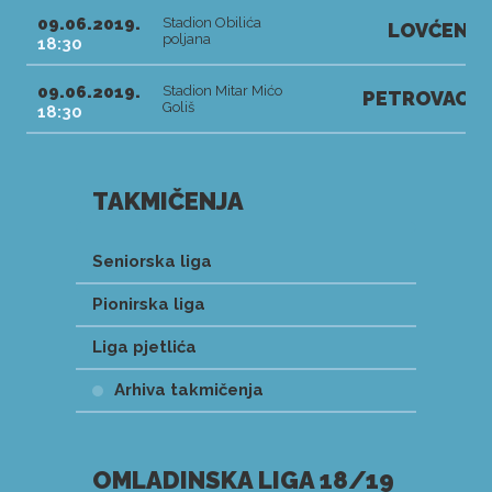
09.06.2019.
Stadion Obilića
LOVĆEN
poljana
18:30
09.06.2019.
Stadion Mitar Mićo
PETROVAC
Goliš
18:30
TAKMIČENJA
Seniorska liga
Pionirska liga
Liga pjetlića
Arhiva takmičenja
OMLADINSKA LIGA 18/19