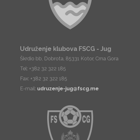
Udruženje klubova FSCG - Jug
Škrdio bb, Dobrota, 85331 Kotor, Crna Gora
Tel: +382 32 322 185
Fax: +382 32 322 185
E-mail:
udruzenje-jug@fscg.me