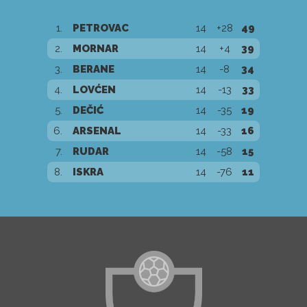
1.
PETROVAC
14
+28
49
2.
MORNAR
14
+4
39
3.
BERANE
14
-8
34
4.
LOVĆEN
14
-13
33
5.
DEČIĆ
14
-35
19
6.
ARSENAL
14
-33
16
7.
RUDAR
14
-58
15
8.
ISKRA
14
-76
11