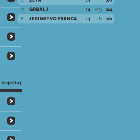
6.
ZETA
14
+4
26
7.
GRBALJ
14
-19
24
>
8.
JEDINSTVO FRANCA
14
-16
20
>
>
Izvještaj
>
>
>