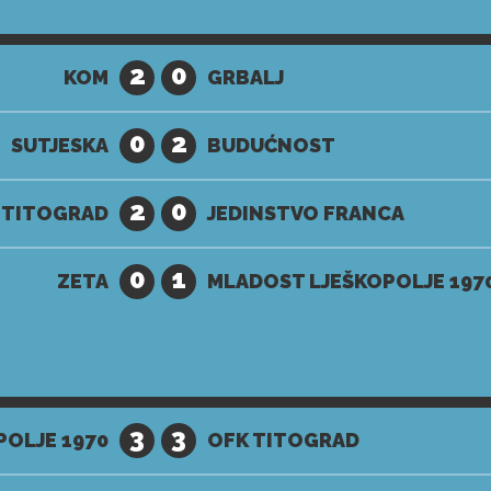
2
0
KOM
GRBALJ
0
2
SUTJESKA
BUDUĆNOST
2
0
 TITOGRAD
JEDINSTVO FRANCA
0
1
ZETA
MLADOST LJEŠKOPOLJE 197
3
3
OLJE 1970
OFK TITOGRAD