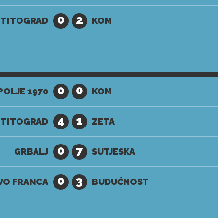
0
2
 TITOGRAD
KOM
0
0
OLJE 1970
KOM
4
1
 TITOGRAD
ZETA
0
7
GRBALJ
SUTJESKA
0
3
VO FRANCA
BUDUĆNOST