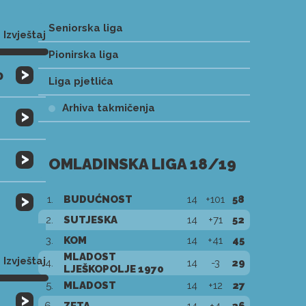
Seniorska liga
Izvještaj
Pionirska liga
>
0
Liga pjetlića
Arhiva takmičenja
>
>
OMLADINSKA LIGA 18/19
>
1.
BUDUĆNOST
14
+101
58
2.
SUTJESKA
14
+71
52
3.
KOM
14
+41
45
MLADOST
Izvještaj
4.
14
-3
29
LJEŠKOPOLJE 1970
5.
MLADOST
14
+12
27
>