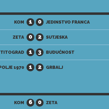
1
0
KOM
JEDINSTVO FRANCA
0
2
ZETA
SUTJESKA
1
3
 TITOGRAD
BUDUĆNOST
1
2
OLJE 1970
GRBALJ
6
0
KOM
ZETA