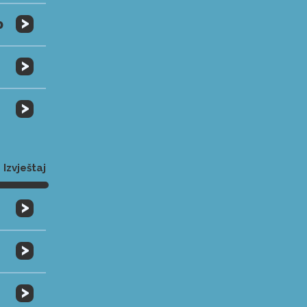
>
0
>
>
Izvještaj
>
>
>