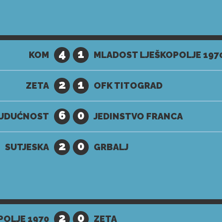
4
1
KOM
MLADOST LJEŠKOPOLJE 197
2
1
ZETA
OFK TITOGRAD
6
0
UDUĆNOST
JEDINSTVO FRANCA
2
0
SUTJESKA
GRBALJ
2
0
OLJE 1970
ZETA