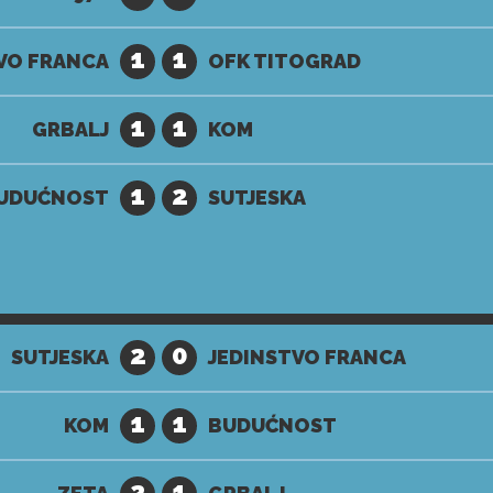
1
1
VO FRANCA
OFK TITOGRAD
1
1
GRBALJ
KOM
1
2
UDUĆNOST
SUTJESKA
2
0
SUTJESKA
JEDINSTVO FRANCA
1
1
KOM
BUDUĆNOST
2
1