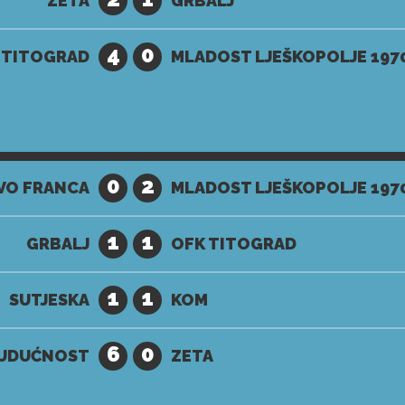
ZETA
GRBALJ
4
0
 TITOGRAD
MLADOST LJEŠKOPOLJE 197
0
2
VO FRANCA
MLADOST LJEŠKOPOLJE 197
1
1
GRBALJ
OFK TITOGRAD
1
1
SUTJESKA
KOM
6
0
UDUĆNOST
ZETA