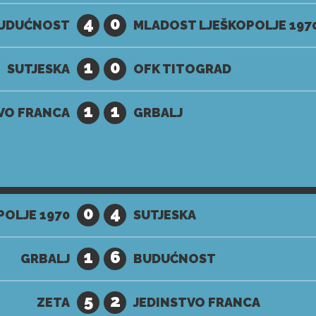
4
0
UDUĆNOST
MLADOST LJEŠKOPOLJE 197
1
0
SUTJESKA
OFK TITOGRAD
1
1
VO FRANCA
GRBALJ
0
4
OLJE 1970
SUTJESKA
1
6
GRBALJ
BUDUĆNOST
5
2
ZETA
JEDINSTVO FRANCA