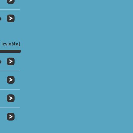
>
0
Izvještaj
>
0
>
>
>