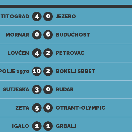
4
0
 TITOGRAD
JEZERO
0
6
MORNAR
BUDUĆNOST
4
2
LOVĆEN
PETROVAC
10
2
OLJE 1970
BOKELJ SBBET
3
0
SUTJESKA
RUDAR
5
0
ZETA
OTRANT-OLYMPIC
1
1
IGALO
GRBALJ