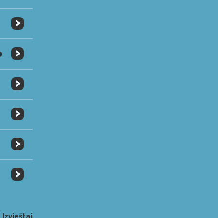
>
>
0
>
>
>
>
Izvještaj