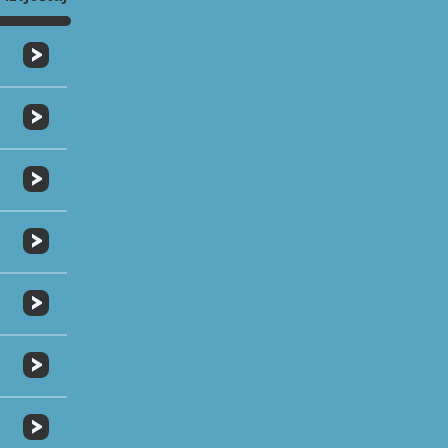
>
>
>
>
>
>
>