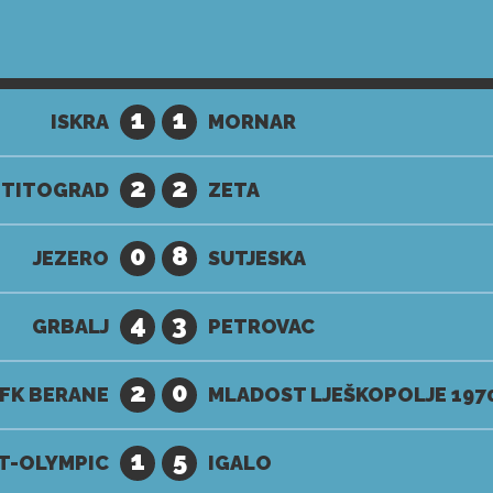
1
1
ISKRA
MORNAR
2
2
 TITOGRAD
ZETA
0
8
JEZERO
SUTJESKA
4
3
GRBALJ
PETROVAC
2
0
FK BERANE
MLADOST LJEŠKOPOLJE 197
1
5
T-OLYMPIC
IGALO