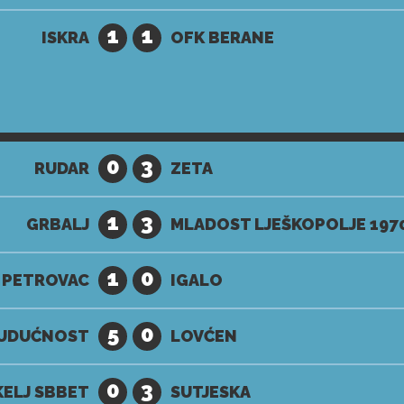
1
1
ISKRA
OFK BERANE
0
3
RUDAR
ZETA
1
3
GRBALJ
MLADOST LJEŠKOPOLJE 197
1
0
PETROVAC
IGALO
5
0
UDUĆNOST
LOVĆEN
0
3
ELJ SBBET
SUTJESKA