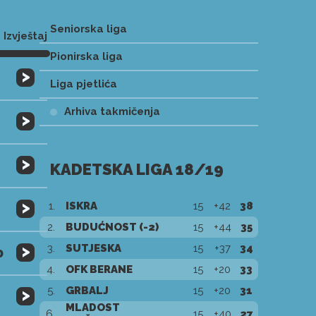
Seniorska liga
Izvještaj
Pionirska liga
>
Liga pjetlića
Arhiva takmičenja
>
>
KADETSKA LIGA 18/19
>
1.
ISKRA
15
+42
38
2.
BUDUĆNOST (-2)
15
+44
35
>
3.
SUTJESKA
15
+37
34
0
4.
OFK BERANE
15
+20
33
>
5.
GRBALJ
15
+20
31
MLADOST
6.
15
+40
27