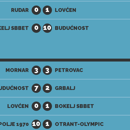
0
1
RUDAR
LOVĆEN
0
10
ELJ SBBET
BUDUĆNOST
3
3
MORNAR
PETROVAC
7
2
UDUĆNOST
GRBALJ
0
1
LOVĆEN
BOKELJ SBBET
10
1
OLJE 1970
OTRANT-OLYMPIC