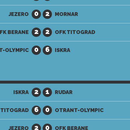
0
2
JEZERO
MORNAR
2
2
FK BERANE
OFK TITOGRAD
0
6
T-OLYMPIC
ISKRA
2
1
ISKRA
RUDAR
6
0
 TITOGRAD
OTRANT-OLYMPIC
2
0
JEZERO
OFK BERANE