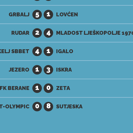
5
1
GRBALJ
LOVĆEN
2
4
RUDAR
MLADOST LJEŠKOPOLJE 197
4
1
ELJ SBBET
IGALO
1
3
JEZERO
ISKRA
1
0
FK BERANE
ZETA
0
8
T-OLYMPIC
SUTJESKA