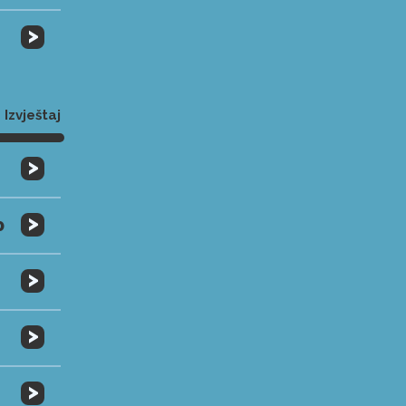
>
Izvještaj
>
>
0
>
>
>