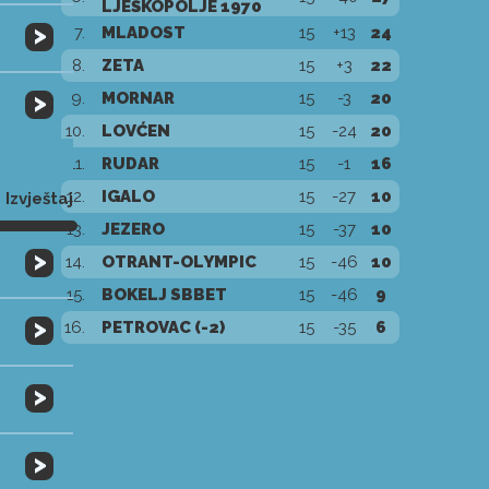
LJEŠKOPOLJE 1970
>
7.
MLADOST
15
+13
24
8.
ZETA
15
+3
22
>
9.
MORNAR
15
-3
20
10.
LOVĆEN
15
-24
20
11.
RUDAR
15
-1
16
12.
IGALO
15
-27
10
Izvještaj
13.
JEZERO
15
-37
10
>
14.
OTRANT-OLYMPIC
15
-46
10
15.
BOKELJ SBBET
15
-46
9
>
16.
PETROVAC (-2)
15
-35
6
>
>