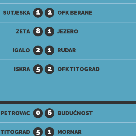
1
2
SUTJESKA
OFK BERANE
8
1
ZETA
JEZERO
2
1
IGALO
RUDAR
5
2
ISKRA
OFK TITOGRAD
0
6
PETROVAC
BUDUĆNOST
5
1
 TITOGRAD
MORNAR